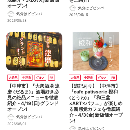
底紹介 ‐ 5/26(火)新店舗
をご紹介!
オープン!
気分はビビンバ
気分はビビンバ
2026/05/15
2026/05/28
大分県
中津市
グルメ
PR
大分県
中津市
グルメ
PR
【中津市】『大衆酒場 達
【追記あり】【中津市】
磨 (だるま)』酒場好き必
『cafe patisserie 橙和
見の絶品メニューを徹底
(とうわ)』「和三盆
紹介 ‐ 4/19(日)グランド
×ART×パフェ」が楽しめ
オープン!
る新感覚カフェを徹底紹
介 ‐ 4/3(金)新店舗オープ
気分はビビンバ
ン!
2026/05/01
気分はビビンバ