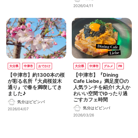
2026/04/11
大分県
中津市
おでかけ
大分県
中津市
グルメ
PR
【中津市】約1300本の桜
【中津市】『Dining
が彩る名所『大貞桜並木
Cafe Liebe』満足度◎の
通り』で春を満喫してき
人気ランチを紹介! 大人か
ました♪
わいい空間でゆったり過
ごすカフェ時間
気分はビビンバ
気分はビビンバ
2026/04/07
2026/03/26