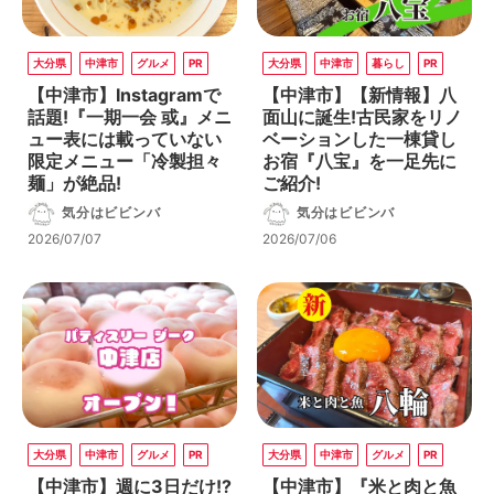
大分県
中津市
グルメ
PR
大分県
中津市
暮らし
PR
【中津市】Instagramで
【中津市】【新情報】八
話題!『一期一会 或』メニ
面山に誕生!古民家をリノ
ュー表には載っていない
ベーションした一棟貸し
限定メニュー「冷製担々
お宿『八宝』を一足先に
麺」が絶品!
ご紹介!
気分はビビンバ
気分はビビンバ
2026/07/07
2026/07/06
大分県
中津市
グルメ
PR
大分県
中津市
グルメ
PR
【中津市】週に3日だけ!?
【中津市】『米と肉と魚