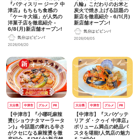
『パティスリー ジーク 中
八輪』こだわりのお米と
津店』もちもち食感の
炭火で焼き上げる話題の
「ケーキ大福」が人気の
新店を徹底紹介 ‐ 6/1(月)
洋菓子店を徹底紹介 ‐
新店舗オープン!
6/8(月)新店舗オープン!
気分はビビンバ
気分はビビンバ
2026/06/05
2026/06/20
大分県
中津市
グルメ
PR
大分県
中津市
グルメ
PR
【中津市】『小哪吒麻辣
【中津市】『スパゲッテ
燙(ショウナタマーラータ
リア ダ・クゥイ 中津店』
ン)』今話題の痺れる辛さ
ボリューム満点の絶品パ
がクセになる麻辣燙を徹
スタを堪能!人気店の魅力