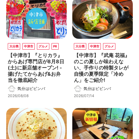
大分県
中津市
グルメ
PR
大分県
中津市
グルメ
【中津市】『とりカラ』
【中津市】『武庵 花福』
からあげ専門店が8月8日
のこの夏しか味わえな
(土)に新店舗オープン! ‐
い、手作りの特製タレが
揚げたてからあげ&お弁
自慢の夏季限定「冷め
当を徹底紹介
ん」をご紹介!
気分はビビンバ
気分はビビンバ
2026/08/08
2026/07/14