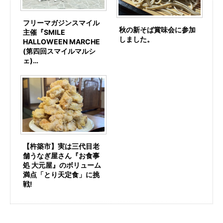
フリーマガジンスマイル
秋の新そば賞味会に参加
主催『SMILE
しました。
HALLOWEEN MARCHE
(第四回スマイルマルシ
ェ)…
【杵築市】実は三代目老
舗うなぎ屋さん『お食事
処 大元屋』のボリューム
満点「とり天定食」に挑
戦!