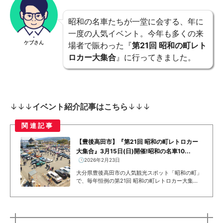
昭和の名車たちが一堂に会する、年に
一度の人気イベント。今年も多くの来
ケブさん
場者で賑わった『
第21回 昭和の町レト
ロカー大集合
』に行ってきました。
↓↓↓
イベント紹介記事はこちら
↓↓↓
関連記事
【豊後高田市】『第21回 昭和の町レトロカー
大集合』3月15日(日)開催!昭和の名車10...
🕒️2026年2月23日
大分県豊後高田市の人気観光スポット「昭和の町」
で、毎年恒例の第21回 昭和の町レトロカー大集合
が開催されます。第21回 昭和の町レトロカー大集
合本イベントは、昭和63年以前に製造された名
車・旧車が100台以上...