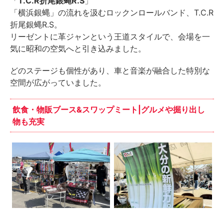
「
T.C.R折尾銀蝿R.S
」
「横浜銀蝿」の流れを汲むロックンロールバンド、T.C.R
折尾銀蝿R.S。
リーゼントに革ジャンという王道スタイルで、会場を一
気に昭和の空気へと引き込みました。
どのステージも個性があり、車と音楽が融合した特別な
空間が広がっていました。
飲食・物販ブース&スワップミート|グルメや掘り出し
物も充実