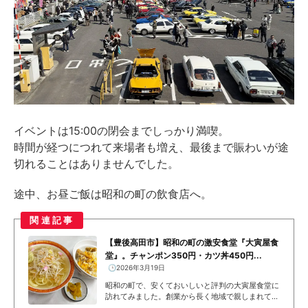
イベントは15:00の閉会までしっかり満喫。
時間が経つにつれて来場者も増え、最後まで賑わいが途
切れることはありませんでした。
途中、お昼ご飯は昭和の町の飲食店へ。
関連記事
【豊後高田市】昭和の町の激安食堂『大寅屋食
堂』。チャンポン350円・カツ丼450円...
🕒️2026年3月19日
昭和の町で、安くておいしいと評判の大寅屋食堂に
訪れてみました。創業から長く地域で親しまれてい
る食堂です。昭和の町で続く、変わらない食堂の味