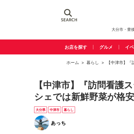
大分市・豊
お店を探す
グルメ
イベ
ホーム
>
暮らし
> 【中津市】『
【中津市】『訪問看護
シェでは新鮮野菜が格
大分県
中津市
暮らし
あっち