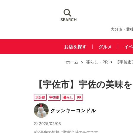
大分市・豊
お店を探す
グルメ
イベ
ホーム
>
暮らし
・
PR
> 【宇佐市
【宇佐市】宇佐の美味を
大分県
宇佐市
暮らし
PR
クランキーコンドル
2025/02/08
※記事内の情報は取材当時のものです。