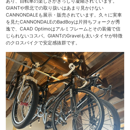
あり、自転車の楽しさがぎっしり凝縮されています。
GIANTや県北での取り扱いはあまり見かけない
CANNONDALEも展示・販売されています。久々に実車
を見たCANNONDALEのBadBoyは片持ちフォークが秀
逸で、CAAD Optimoはアルミフレームとその装備で信
じられないコスパ。GIANTのGravelも太いタイヤが特徴
のクロスバイクで安定感抜群です。