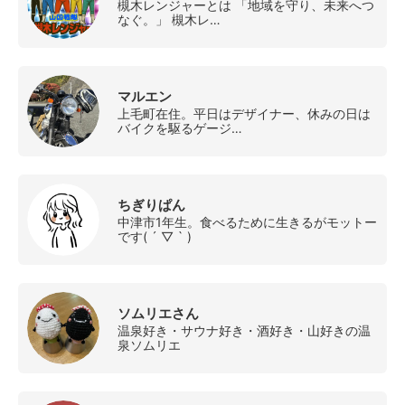
槻木レンジャーとは 「地域を守り、未来へつ
なぐ。」 槻木レ…
マルエン
上毛町在住。平日はデザイナー、休みの日は
バイクを駆るゲージ…
ちぎりぱん
中津市1年生。食べるために生きるがモットー
です( ´ ▽ ` )
ソムリエさん
温泉好き・サウナ好き・酒好き・山好きの温
泉ソムリエ