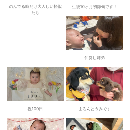
のんでる時だけ大人しい怪獣
生後10ヶ月初節句です！
たち
仲良し姉弟
祝100日
まろんとうみです