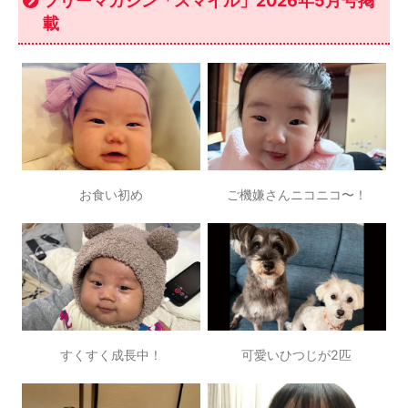
フリーマガジン「スマイル」2026年5月号掲
載
お食い初め
ご機嫌さんニコニコ〜！
すくすく成長中！
可愛いひつじが2匹