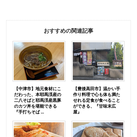
おすすめの関連記事
【中津市】地元食材にこ
【豊後高田市】温かい手
だわった、本耶馬渓産の
作り料理で心も体も満た
二八そばと耶馬渓産黒豚
せれる定食が食べること
のカツ丼を堪能できる
ができる、『甘味末広
『手打ちそば …
屋』