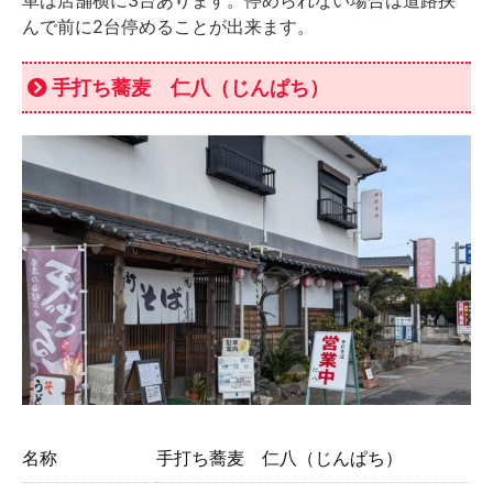
車は店舗横に3台あります。停められない場合は道路挟
んで前に2台停めることが出来ます。
手打ち蕎麦 仁八（じんぱち）
名称
手打ち蕎麦 仁八（じんぱち）