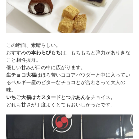
この断面、素晴らしい。
おすすめの
本わらびもち
は、もちもちと弾力がありきな
こと相性抜群。
優しい甘みが口の中に広がります。
生チョコ大福
はほろ苦いココアパウダーと中に入ってい
るベルギー産のビターなチョコとが合わさって大人の
味。
いちご大福
は
カスタード
と
つぶあん
をチョイス。
どれも甘さが丁度よくとてもおいしかったです。