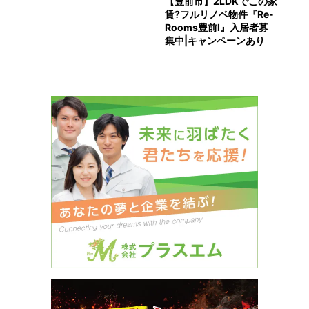
【豊前市】2LDKでこの家
賃?フルリノベ物件『Re-
Rooms豊前Ⅰ』入居者募
集中|キャンペーンあり