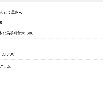
べんとう屋さん
8
耶馬渓町曽木1680
.O.13:00)
グラム
E