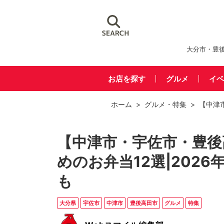
大分市・豊
お店を探す
グルメ
イベ
ホーム
>
グルメ
・
特集
> 【中津
【中津市・宇佐市・豊
めのお弁当12選|202
も
大分県
宇佐市
中津市
豊後高田市
グルメ
特集