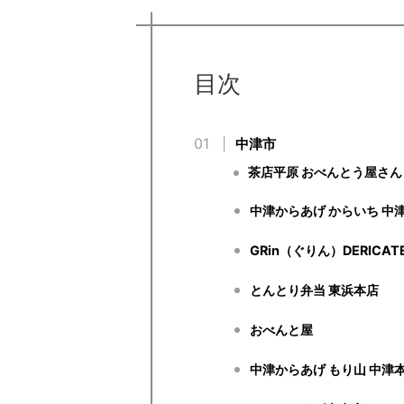
目次
中津市
茶店平原 おべんとう屋さん
中津からあげ からいち 中
GRin（ぐりん）DERICAT
とんとり弁当 東浜本店
おべんと屋
中津からあげ もり山 中津