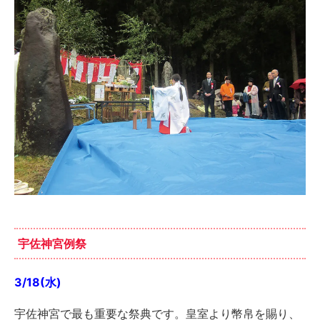
宇佐神宮例祭
3/18(水)
宇佐神宮で最も重要な祭典です。皇室より幣帛を賜り、