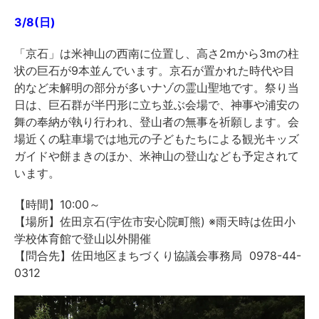
3/8(日)
「京石」は米神山の西南に位置し、高さ2mから3mの柱
状の巨石が9本並んでいます。京石が置かれた時代や目
的など未解明の部分が多いナゾの霊山聖地です。祭り当
日は、巨石群が半円形に立ち並ぶ会場で、神事や浦安の
舞の奉納が執り行われ、登山者の無事を祈願します。会
場近くの駐車場では地元の子どもたちによる観光キッズ
ガイドや餅まきのほか、米神山の登山なども予定されて
います。
【時間】10:00～
【場所】佐田京石(宇佐市安心院町熊) ※雨天時は佐田小
学校体育館で登山以外開催
【問合先】佐田地区まちづくり協議会事務局 0978-44-
0312