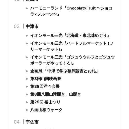
ハーモニーランド『Chocolat×Fruit 〜ショコ
ラ×フルーツ〜』
中津市
イオンモール三光『北海道・東北味めぐり』
イオンモール三光『ハートフルマーケット (フ
リーマーケット)』
イオンモール三光『ゴジュウウルフとゴジュウ
ポーラーがやってくる!』
企画展 「中津で学ぶ福沢諭吉とお札」
第3回山国映画祭
第38回洋々会展
第8回八面山滝開き、山開き
第29回 椿まつり
八面山桜ウォーク
宇佐市