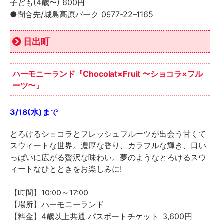
子ども(4歳〜) 600円
●問合先/城島高原パーク 0977-22–1165
日出町
ハーモニーランド『Chocolat×Fruit 〜ショコラ×フル
ーツ〜』
3/18(水)まで
とろけるショコラとフレッシュフルーツが出会う甘くて
スウィートな世界。濃厚な香り、カラフルな輝き、口い
っぱいに広がる贅沢な味わい。夢のようなとろけるスウ
ィートなひとときをお楽しみに!
【時間】10:00～17:00
【場所】ハーモニーランド
【料金】4歳以上共通 パスポートチケット 3,600円