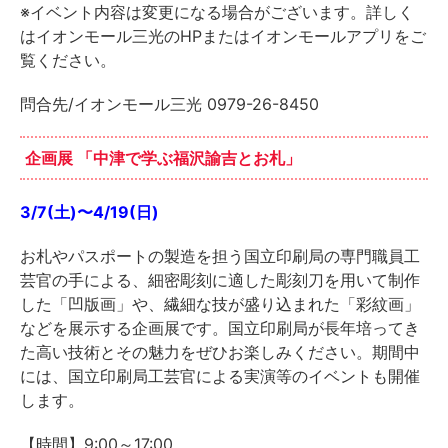
※イベント内容は変更になる場合がございます。詳しく
はイオンモール三光のHPまたはイオンモールアプリをご
覧ください。
問合先/イオンモール三光 0979-26-8450
企画展 「中津で学ぶ福沢諭吉とお札」
3/7(土)〜4/19(日)
お札やパスポートの製造を担う国立印刷局の専門職員工
芸官の手による、細密彫刻に適した彫刻刀を用いて制作
した「凹版画」や、繊細な技が盛り込まれた「彩紋画」
などを展示する企画展です。国立印刷局が長年培ってき
た高い技術とその魅力をぜひお楽しみください。期間中
には、国立印刷局工芸官による実演等のイベントも開催
します。
【時間】9:00～17:00