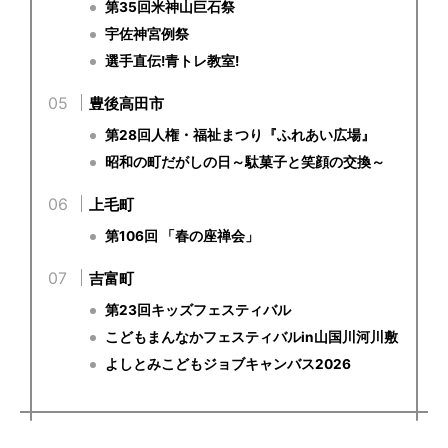
第35回米神山巨石祭
宇佐神宮例祭
選手直伝!青トレ教室!
豊後高田市
第28回人権・福祉まつり『ふれあい広場』
昭和の町だがしの日～駄菓子と笑顔の交換～
上毛町
第106回 「春の座禅会」
吉富町
第23回キッズフェスティバル
こどもまんなかフェスティバルin山国川河川敷
よしとみこどもジョブキャンバス2026