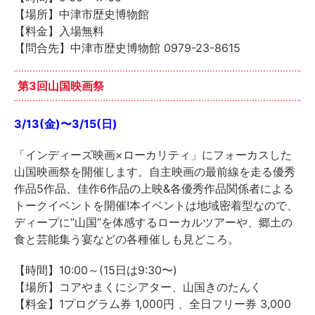
【場所】中津市歴史博物館
【料金】入場無料
【問合先】中津市歴史博物館 0979-23-8615
第3回山国映画祭
3/13(金)〜3/15(日)
「インディーズ映画×ローカリティ」にフォーカスした
山国映画祭を開催します。自主映画の最前線を走る優秀
作品5作品、佳作6作品の上映&各優秀作品関係者による
トークイベントを開催!本イベントは地域密着型なので、
ディープに”山国”を体感するローカルツアーや、郷土の
食と芸能集う宴などの各種催しも見どころ。
【時間】10:00～(15日は9:30〜)
【場所】コアやまくにシアター、山国きのたんく
【料金】1プログラム券 1,000円 、全日フリー券 3,000