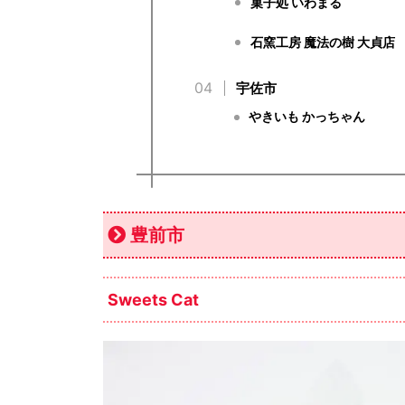
菓子処 いわまる
石窯工房 魔法の樹 大貞店
宇佐市
やきいも かっちゃん
豊前市
Sweets Cat