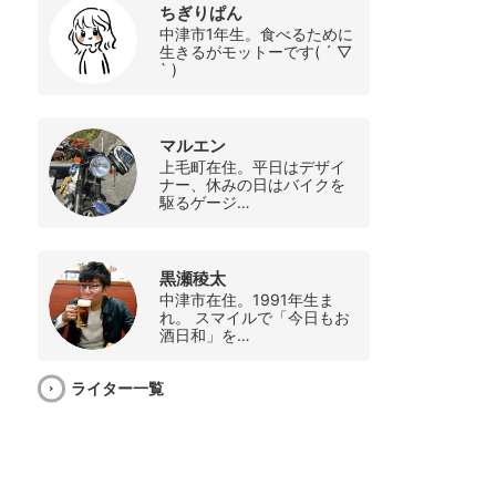
ちぎりぱん
中津市1年生。食べるために
生きるがモットーです( ´ ▽
` )
マルエン
上毛町在住。平日はデザイ
ナー、休みの日はバイクを
駆るゲージ…
黒瀬稜太
中津市在住。1991年生ま
れ。 スマイルで「今日もお
酒日和」を…
ライター一覧