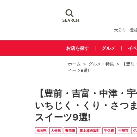
大分市・豊
お店を探す
グルメ
イベ
ホーム
>
グルメ
・
特集
> 【豊前
イーツ9選!
【豊前・吉富・中津・宇
いちじく・くり・さつ
スイーツ9選!
福岡県
大分県
豊前市
築上郡吉富町
宇佐市
中津市
グ