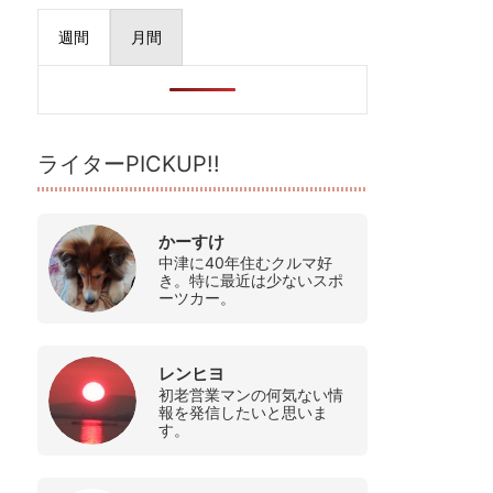
週間
月間
ライターPICKUP!!
かーすけ
中津に40年住むクルマ好
き。特に最近は少ないスポ
ーツカー。
レンヒヨ
初老営業マンの何気ない情
報を発信したいと思いま
す。