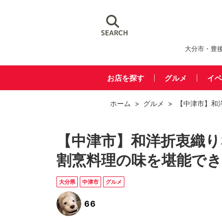
大分市・豊
お店を探す
グルメ
イベ
ホーム
>
グルメ
> 【中津市】和
【中津市】和洋折衷織り
割烹料理の味を堪能でき
大分県
中津市
グルメ
66