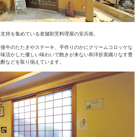
い支持を集めている老舗割烹料理屋の安兵衛。
豊後牛のたたきやステーキ、手作りのかにクリームコロッケな
旨味活かした優しい味わいで飽きが来ない和洋折衷織りなす豊
焼酎などを取り揃えています。