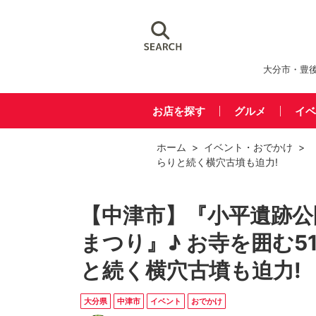
大分市・豊
お店を探す
グルメ
イベ
ホーム
>
イベント
・
おでかけ
> 
らりと続く横穴古墳も迫力!
【中津市】『小平遺跡公
まつり』♪ お寺を囲む5
と続く横穴古墳も迫力!
大分県
中津市
イベント
おでかけ