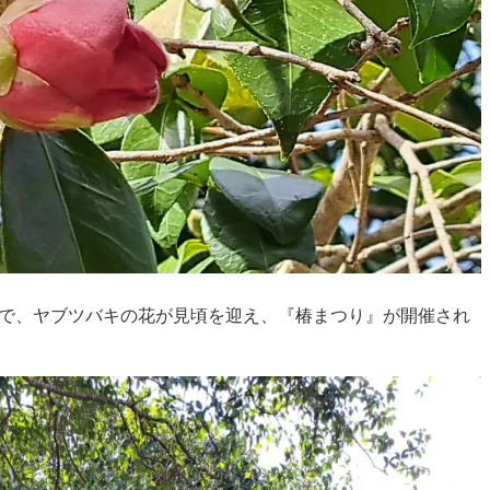
』で、ヤブツバキの花が見頃を迎え、『椿まつり』が開催され