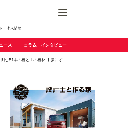
ト・求人情報
ュース
コラム・インタビュー
を囲む51本の椿と山の椿林!中腹にず