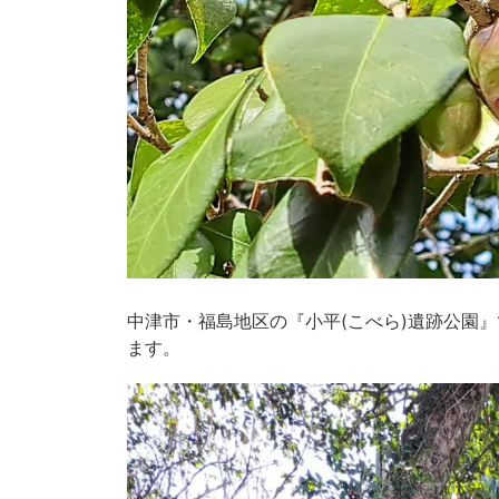
中津市・福島地区の『小平(こべら)遺跡公園
ます。