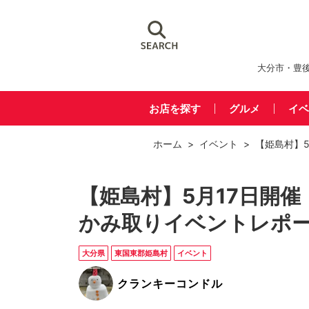
大分市・豊
お店を探す
グルメ
イベ
ホーム
>
イベント
> 【姫島村】
【姫島村】5月17日開
かみ取りイベントレポー
大分県
東国東郡姫島村
イベント
クランキーコンドル