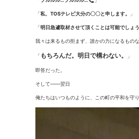
「
プルルル…プルルル…
📞」
「
私、TOSテレビ大分の〇〇と申します。
」
「
明日急遽取材させて頂くことは可能でしょう
我々は来るもの拒まず、誰かの力になるものな
もちろんだ。明日で構わない。
「
」
即答だった。
そして――翌日
俺たちはいつものように、この町の平和を守