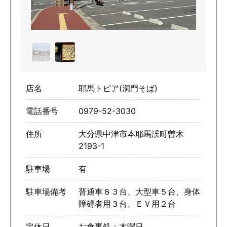
店名
耶馬トピア(洞門そば)
電話番号
0979-52-3030
住所
大分県中津市本耶馬渓町曽木
2193-1
駐車場
有
駐車場備考
普通車８３台、大型車５台、身体
障碍者用３台、ＥＶ用２台
定休日
お食事処：木曜日