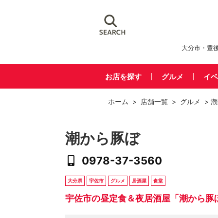
大分市・豊
お店を探す
グルメ
イベ
ホーム
>
店舗一覧
>
グルメ
> 
潮から豚ぼ
0978-37-3560
大分県
宇佐市
グルメ
居酒屋
食堂
宇佐市の昼定食＆夜居酒屋「潮から豚