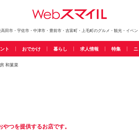
後高田市・宇佐市・中津市・豊前市・吉富町・上毛町のグルメ・観光・イベン
ント
おでかけ
暮らし
求人情報
特集
ニ
房 和菓菜
おやつを提供するお店です。
。