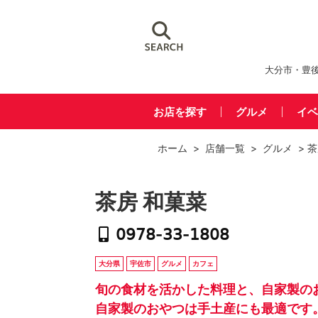
大分市・豊
お店を探す
グルメ
イベ
ホーム
>
店舗一覧
>
グルメ
> 茶
茶房 和菓菜
𝟢𝟫𝟩𝟪-𝟥𝟥-𝟣𝟪𝟢𝟪
大分県
宇佐市
グルメ
カフェ
旬の食材を活かした料理と、自家製の
自家製のおやつは手土産にも最適です