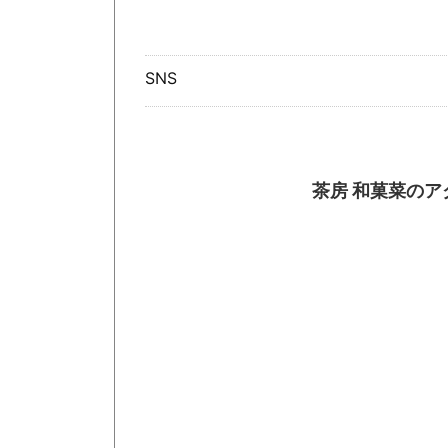
SNS
茶房 和菓菜のア