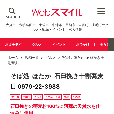
大分市・豊後高田市・宇佐市・中津市・豊前市・吉富町・上毛町のグ
ルメ・観光・イベント・求人情報
お店を探す
グルメ
イベント
おでかけ
暮らし
ホーム
>
店舗一覧
>
グルメ
> そば処 ほたか 石臼挽き十
割蕎麦
そば処 ほたか 石臼挽き十割蕎麦
0979-22-3988
大分県
中津市
グルメ
うどん・そば
美容
その他
石臼挽きの蕎麦粉100%に阿蘇の天然水を仕
込みに使用。