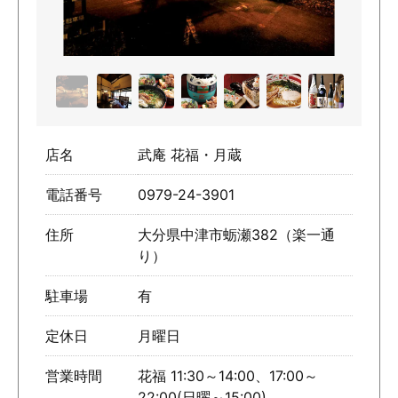
店名
武庵 花福・月蔵
電話番号
0979-24-3901
住所
大分県中津市蛎瀬382（楽一通
り）
駐車場
有
定休日
月曜日
営業時間
花福 11:30～14:00、17:00～
22:00(日曜～15:00)