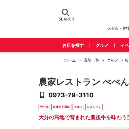
大分市・豊
お店を探す
グルメ
イベ
ホーム
>
店舗一覧
>
グルメ
> 
農家レストラン べべ
0973-79-3110
大分県
玖珠郡九重町
グルメ
レストラン
大分の高地で育まれた豊後牛を味わう