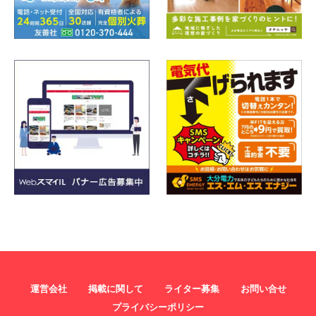
運営会社
掲載に関して
ライター募集
お問い合せ
プライバシーポリシー