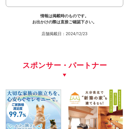
情報は掲載時のものです。
お出かけの際は直接ご確認下さい。
店舗掲載日：2024/12/23
スポンサー・パートナー