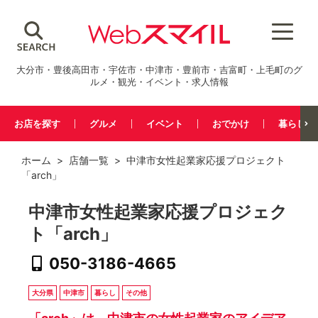
大分市・豊後高田市・宇佐市・中津市・豊前市・吉富町・上毛町のグ
ルメ・観光・イベント・求人情報
お店を探す
グルメ
イベント
おでかけ
暮らし
ホーム
>
店舗一覧
> 中津市女性起業家応援プロジェクト
「arch」
中津市女性起業家応援プロジェク
ト「arch」
050-3186-4665
大分県
中津市
暮らし
その他