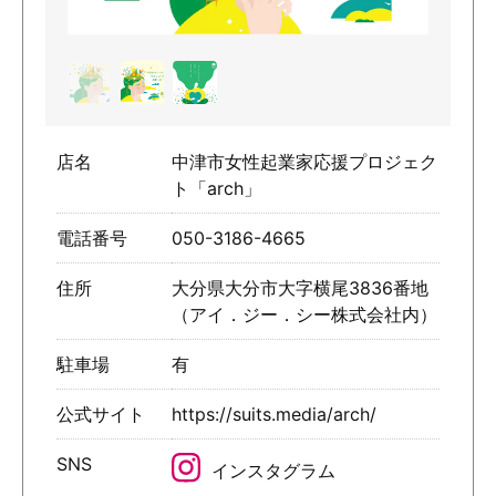
店名
中津市女性起業家応援プロジェク
ト「arch」
電話番号
050-3186-4665
住所
大分県大分市大字横尾3836番地
（アイ．ジー．シー株式会社内）
駐車場
有
公式サイト
https://suits.media/arch/
SNS
インスタグラム