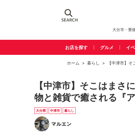
大分市・豊
お店を探す
グルメ
イベ
ホーム
>
暮らし
> 【中津市】そ
【中津市】そこはまさに
物と雑貨で癒される『
大分県
中津市
暮らし
マルエン