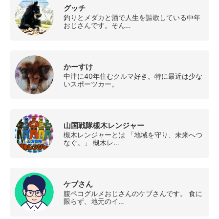
グッチ
釣りとメダカと酒で人生を謳歌している中年
おじさんです。そん…
かーすけ
中津に40年住むクルマ好き。特に最近は少な
いスポーツカー。
山国戦隊槻木レンジャー
槻木レンジャーとは 「地域を守り、未来へつ
なぐ。」 槻木レ…
ケブさん
腹ペコグルメおじさんのケブさんです。 食に
限らず、地元のイ…