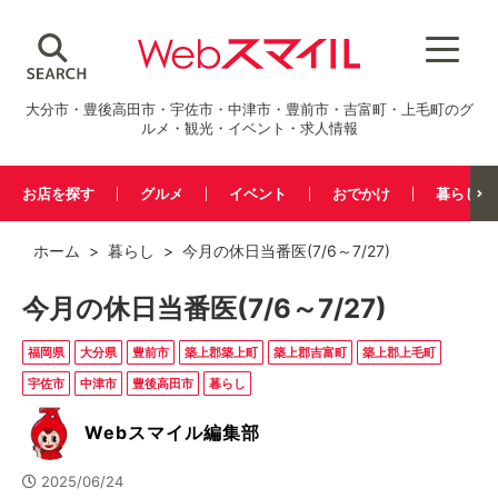
大分市・豊後高田市・宇佐市・中津市・豊前市・吉富町・上毛町のグ
ルメ・観光・イベント・求人情報
お店を探す
グルメ
イベント
おでかけ
暮らし
ホーム
>
暮らし
> 今月の休日当番医(7/6～7/27)
今月の休日当番医(7/6～7/27)
福岡県
大分県
豊前市
築上郡築上町
築上郡吉富町
築上郡上毛町
宇佐市
中津市
豊後高田市
暮らし
Webスマイル編集部
2025/06/24