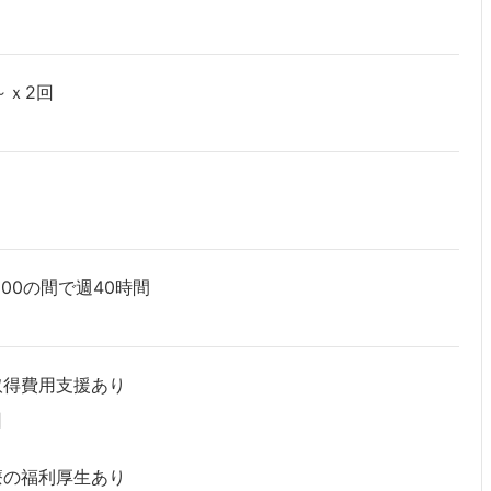
～ｘ2回
：00の間で週40時間
取得費用支援あり
回
療の福利厚生あり