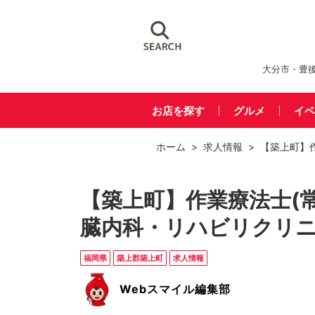
大分市・豊
お店を探す
グルメ
イベ
ホーム
>
求人情報
> 【築上町】
【築上町】作業療法士(
臓内科・リハビリクリ
福岡県
築上郡築上町
求人情報
Webスマイル編集部