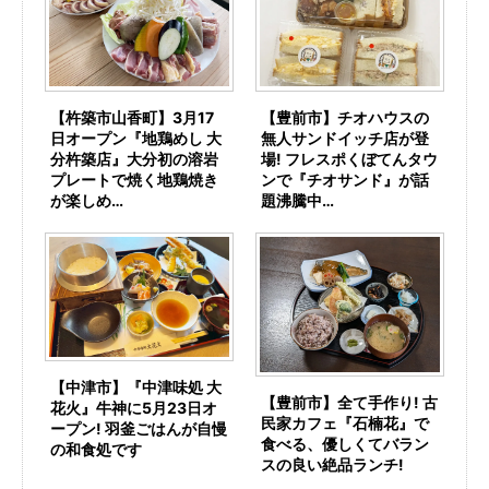
【杵築市山香町】3月17
【豊前市】チオハウスの
日オープン『地鶏めし 大
無人サンドイッチ店が登
分杵築店』大分初の溶岩
場! フレスポくぼてんタウ
プレートで焼く地鶏焼き
ンで『チオサンド』が話
が楽しめ…
題沸騰中…
【中津市】『中津味処 大
【豊前市】全て手作り! 古
花火』牛神に5月23日オ
民家カフェ『石楠花』で
ープン! 羽釜ごはんが自慢
食べる、優しくてバラン
の和食処です
スの良い絶品ランチ!