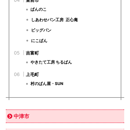
豊前市
ぱんのこ
しあわせパン工房 正心庵
ビッグパン
にこぱん
吉富町
やきたて工房 ちるぱん
上毛町
村のぱん屋・SUN
中津市