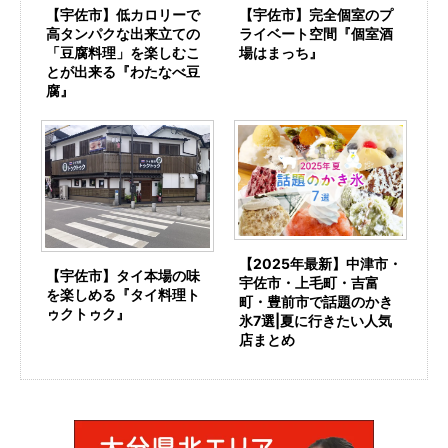
【宇佐市】完全個室のプ
【宇佐市】低カロリーで
ライベート空間『個室酒
高タンパクな出来立ての
場はまっち』
「豆腐料理」を楽しむこ
とが出来る『わたなべ豆
腐』
【2025年最新】中津市・
【宇佐市】タイ本場の味
宇佐市・上毛町・吉富
を楽しめる『タイ料理ト
町・豊前市で話題のかき
ゥクトゥク』
氷7選|夏に行きたい人気
店まとめ