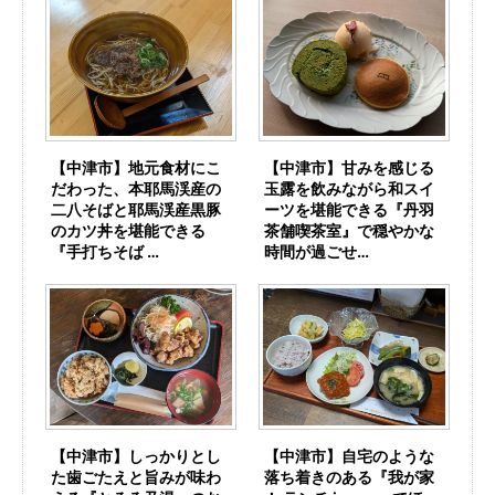
【中津市】地元食材にこ
【中津市】甘みを感じる
だわった、本耶馬渓産の
玉露を飲みながら和スイ
二八そばと耶馬渓産黒豚
ーツを堪能できる『丹羽
のカツ丼を堪能できる
茶舗喫茶室』で穏やかな
『手打ちそば …
時間が過ごせ…
【中津市】しっかりとし
【中津市】自宅のような
た歯ごたえと旨みが味わ
落ち着きのある『我が家