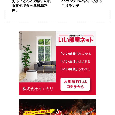
える『とろろ乃湯』のお
deランチ iwaya』でほっ
食事処で食べる地鶏料
こりランチ
理。