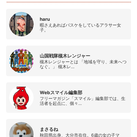
haru
暇さえあればバスケをしているアラサー女
子。
山国戦隊槻木レンジャー
槻木レンジャーとは 「地域を守り、未来へつ
なぐ。」 槻木レ…
Webスマイル編集部
フリーマガジン「スマイル」編集部では、生
活者を起点に、個々…
まさるね
秋田県出身、大分市在住。6歳の女の子マ