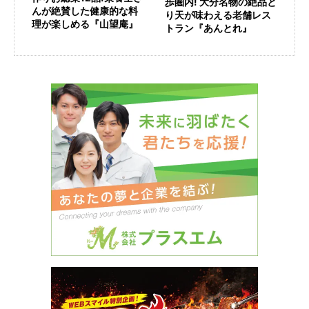
歩圏内! 大分名物の絶品と
んが絶賛した健康的な料
り天が味わえる老舗レス
理が楽しめる『山望庵』
トラン『あんとれ』