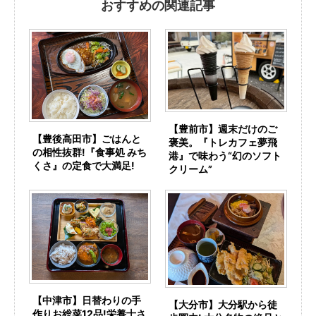
おすすめの関連記事
【豊前市】週末だけのご
【豊後高田市】ごはんと
褒美。『トレカフェ夢飛
の相性抜群!『食事処 みち
港』で味わう“幻のソフト
くさ』の定食で大満足!
クリーム”
【中津市】日替わりの手
【大分市】大分駅から徒
作りお総菜12品!栄養士さ