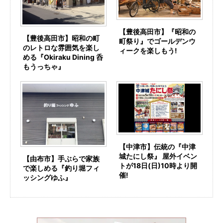
【豊後高田市】『昭和の
【豊後高田市】昭和の町
町祭り』でゴールデンウ
のレトロな雰囲気を楽し
ィークを楽しもう!
める『Okiraku Dining 呑
もうっちゃ』
【中津市】伝統の『中津
城たにし祭』 屋外イベン
【由布市】手ぶらで家族
トが18日(日)10時より開
で楽しめる『釣り堀フィ
催!
ッシングゆふ』