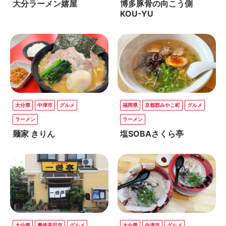
大分ラーメン嬉屋
博多豚骨の向こう側
KOU-YU
大分県
中津市
グルメ
福岡県
京都郡みやこ町
グルメ
ラーメン
ラーメン
麺家 きりん
塩SOBAさくら亭
大分県
豊後高田市
グルメ
大分県
中津市
グルメ