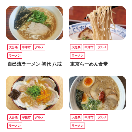
大分県
中津市
グルメ
大分県
中津市
グルメ
ラーメン
ラーメン
自己流ラーメン 初代 八戒
東京らーめん食堂
大分県
宇佐市
グルメ
大分県
中津市
グルメ
ラーメン
ラーメン