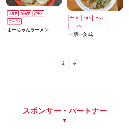
大分県
宇佐市
グルメ
大分県
中津市
グルメ
ラーメン
ラーメン
よーちゃんラーメン
一期一会 或
1
2
→
スポンサー・パートナー