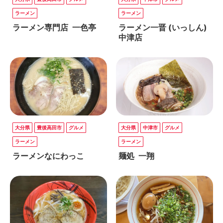
ラーメン
ラーメン
ラーメン専門店 一色亭
ラーメン一晋 (いっしん)
中津店
大分県
豊後高田市
グルメ
大分県
中津市
グルメ
ラーメン
ラーメン
ラーメンなにわっこ
麺処 一翔