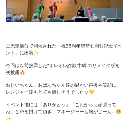
三光望箭荘で開催された「祝28周年望箭荘開荘記念イベ
ント」に出演✨
今回は以前披露した“オレオレ詐欺寸劇”のリメイク版を
初披露🔥
おじいちゃん、おばあちゃん達の温かい声援や笑顔に、
レンジャー達もとても嬉しそうでした☺️💛
イベント後には「ありがとう」「これからも頑張って
ね」と声を掛けて頂き、マネージャーも胸がじーん…🥹
✨