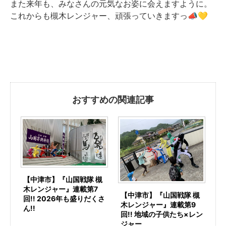
また来年も、みなさんの元気なお姿に会えますように。
これからも槻木レンジャー、頑張っていきますっ📣💛
おすすめの関連記事
【中津市】『山国戦隊 槻
木レンジャー』連載第7
【中津市】『山国戦隊 槻
回!! 2026年も盛りだくさ
木レンジャー』連載第9
ん!!
回!! 地域の子供たち×レン
ジャー