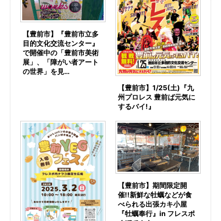
【豊前市】『豊前市立多
目的文化交流センター』
で開催中の「豊前市美術
展」、「障がい者アート
の世界」を見…
【豊前市】1/25(土)『九
州プロレス 豊前ば元気に
するバイ!』
【豊前市】期間限定開
催!!新鮮な牡蠣などが食
べられる出張カキ小屋
『牡蠣奉行』in フレスポ